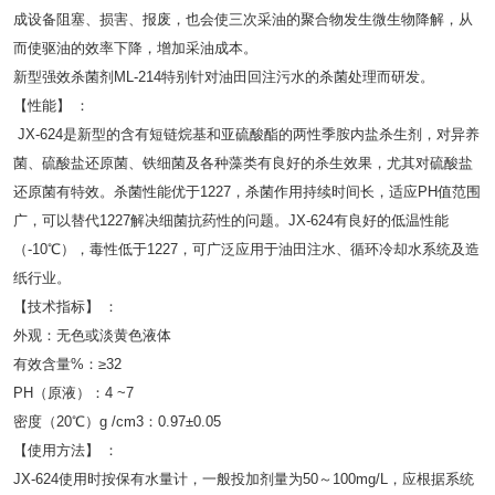
成设备阻塞、损害、报废，也会使三次采油的聚合物发生微生物降解，从
而使驱油的效率下降，增加采油成本。
新型强效杀菌剂ML-214特别针对油田回注污水的杀菌处理而研发。
【性能】 ：
JX-624是新型的含有短链烷基和亚硫酸酯的两性季胺内盐杀生剂，对异养
菌、硫酸盐还原菌、铁细菌及各种藻类有良好的杀生效果，尤其对硫酸盐
还原菌有特效。杀菌性能优于1227，杀菌作用持续时间长，适应PH值范围
广，可以替代1227解决细菌抗药性的问题。JX-624有良好的低温性能
（-10℃），毒性低于1227，可广泛应用于油田注水、循环冷却水系统及造
纸行业。
【技术指标】 ：
外观：无色或淡黄色液体
有效含量%：≥32
PH（原液）：4 ~7
密度（20℃）g /cm3：0.97±0.05
【使用方法】 ：
JX-624使用时按保有水量计，一般投加剂量为50～100mg/L，应根据系统