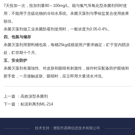
7天投加一次，投加剂量80～100mg/L。能与氯气等氧化型杀菌剂同时使
用，不能用于含硫化物的冷却水系统。杀菌灭藻剂与季铵盐复合使用效果
较佳。
杀菌灭藻剂做工业杀菌防霉剂使用时，一般浓度为0.05-0.4%。
四、包装与储存
杀菌灭藻剂用塑料桶包装，每桶25kg或根据用户要求确定；贮于室内阴凉
处，贮存期十个月。
五、安全防护
杀菌灭藻剂有腐蚀性、对皮肤和眼睛有刺激性，操作时应配备防护眼镜和
胶手套，一旦接触皮肤、眼睛时，应立即用大量清水冲洗。
上一篇 ：
高效溴型杀菌剂
下一篇 ：
粘泥剥离剂ML-214
技术支持：濮阳市易网信息技术有限公司