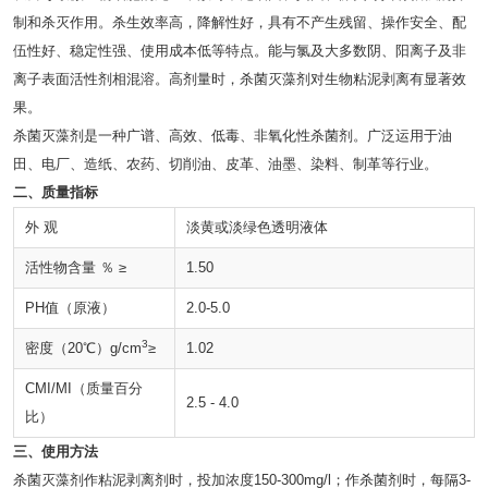
制和杀灭作用。杀生效率高，降解性好，具有不产生残留、操作安全、配
伍性好、稳定性强、使用成本低等特点。能与氯及大多数阴、阳离子及非
离子表面活性剂相混溶。高剂量时，杀菌灭藻剂对生物粘泥剥离有显著效
果。
杀菌灭藻剂是一种广谱、高效、低毒、非氧化性杀菌剂。广泛运用于油
田、电厂、造纸、农药、切削油、皮革、油墨、染料、制革等行业。
二、质量指标
外 观
淡黄或淡绿色透明液体
活性物含量 ％ ≥
1.50
PH值（原液）
2.0-5.0
3
密度（20℃）g/cm
≥
1.02
CMI/MI（质量百分
2.5 - 4.0
比）
三、使用方法
杀菌灭藻剂作粘泥剥离剂时，投加浓度150-300mg/l；作杀菌剂时，每隔3-