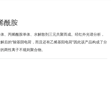
烯酰胺
单体、丙烯酰胺单体、水解散剂三元共聚而成。经红外光谱分析，
解后的“羧基阴电荷，而且还有乙烯基阳电荷”因此该产品构成了分
荷的两性离子不规则聚合物。