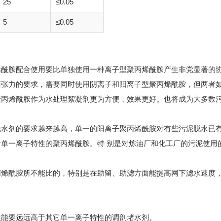
25
≤0.05
5
≤0.05
烯酰胺配合使用要比单独使用一种离子型聚丙烯酰胺产生非党显著的
面张力的要求，需要同时使用阴离子和阳离子型聚丙烯酰胺，但两者
聚丙烯酰胺作为水处理絮凝剂更为方便，效果更好。也将成为大多数
脱水剂的要求越来越高，单一的阳离子聚丙烯酰胺对有些污泥脱水已
单一离子特性的聚丙烯酰胺。特 别是对炼油厂和化工厂的污泥使用
丙烯酰胺所不能比的，特别是在助留、助滤方面能提高网下滤水速度
性能要远远高于其它单一离子特性的调剖堵水剂。