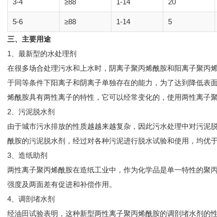
3-4
≥88
1-14
20
5-6
≥88
1-14
5
三、主要用途
1、最新型的水处理剂
在很多场合处理污水和上水时，阴离子聚丙烯酰胺和阳离子聚丙
于同等条件下阳离子和阴离子单独存在的能力，为了达到降低表
烯酰胺具有两性离子的特性，它可以经常变化的，使用两性离子
2、污泥脱水剂
由于城市污水排放的性质越越来越复杂，因此污水处理中对污泥
酰胺的污泥脱水剂，经过对各种污泥进行脱水试验和使用，均优于
3、造纸助剂
两性离子聚丙烯酰胺在造纸工业中，作为化学品是单一特性的聚
强度及两面差有促进和补偿作用。
4、调剖堵水剂
经油田试验表明，这种新型两性离子聚丙烯酰胺的调剖堵水剂的